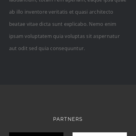
ab illo inventore veritatis et quasi architecto
beatae vitae dicta sunt explicabo. Nemo enim
ipsam voluptatem quia voluptas sit aspernatur
aut odit sed quia consequuntur.
PARTNERS